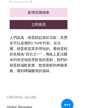
新增至購物車
立即購買
人們認為，磅蛋糕起源於北歐，其歷
史可以追溯到1700年代初。在法
國，磅蛋糕是眾所周知的。重磅蛋糕
的名稱為“四分之一”，傳統上是法國
布列塔尼地區受歡迎的蛋糕，我們的
磅蛋糕濕軟紮實，散發新鮮的檸檬香
氣，嚐到檸檬酸萌的滋味。
OPENING HOURS:
Online Shopping