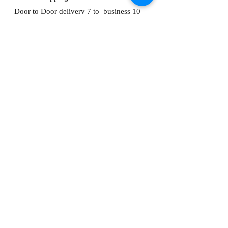
Door to Door delivery 7 to business 10
days from payment being received.
About
FAQ
Shipping
Store Policy
Contact Me
ADDRESS:
Bunting's Kitchen
House 1, Lane 39
Dong Ming Road,
Keelung, Taiwan, 201
C
ompany Number:
91316204