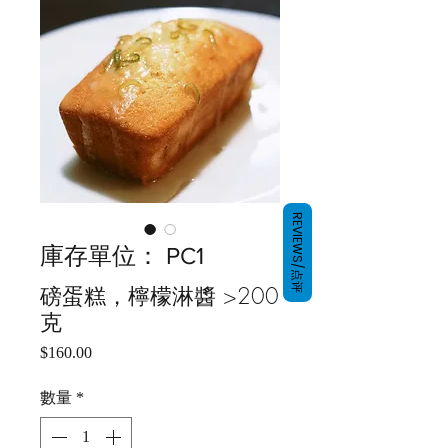
REVIEWS/点评
庫存單位： PC1
磅蛋糕，檸檬淋醬 >200
克
價
$160.00
格
數量
*